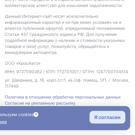
коллекторское агентство для взыскания задолженности.
Данный Интернет-сайт носит исключительно
информационный характер и ни при каких условиях не я
вляется публичной офертой, определяемой положениями
Статьи 437 Гражданского кодекса РФ. Для получения
подробной информации о наличии и стоимости указанных
товаров и (или) услуг, пожалуйста, обращайтесь к
менеджерам автоцентра
ООО «КросАвто»
ИНН: 9727090282
/ КПП: 772701001
/ ОГРН: 1247700704514
ул. Шверника, д. 16, корп./ст.1, кв./оф. помещ. 1/П, г. Москва,
117449
Политика в отношении обработки персональных данных
Согласие на рекламную рассылку
Правовая информация
ользуем cookies
Я согласен
нее