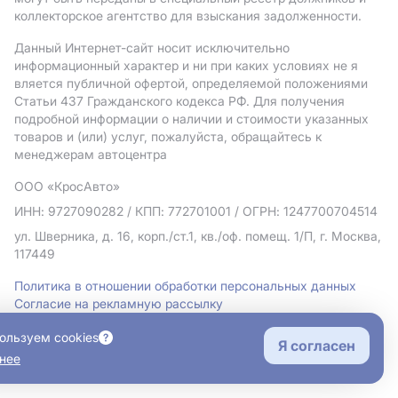
коллекторское агентство для взыскания задолженности.
Данный Интернет-сайт носит исключительно
информационный характер и ни при каких условиях не я
вляется публичной офертой, определяемой положениями
Статьи 437 Гражданского кодекса РФ. Для получения
подробной информации о наличии и стоимости указанных
товаров и (или) услуг, пожалуйста, обращайтесь к
менеджерам автоцентра
ООО «КросАвто»
ИНН: 9727090282
/ КПП: 772701001
/ ОГРН: 1247700704514
ул. Шверника, д. 16, корп./ст.1, кв./оф. помещ. 1/П, г. Москва,
117449
Политика в отношении обработки персональных данных
Согласие на рекламную рассылку
Правовая информация
ользуем cookies
Я согласен
нее