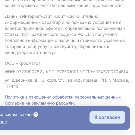
коллекторское агентство для взыскания задолженности.
Данный Интернет-сайт носит исключительно
информационный характер и ни при каких условиях не я
вляется публичной офертой, определяемой положениями
Статьи 437 Гражданского кодекса РФ. Для получения
подробной информации о наличии и стоимости указанных
товаров и (или) услуг, пожалуйста, обращайтесь к
менеджерам автоцентра
ООО «КросАвто»
ИНН: 9727090282
/ КПП: 772701001
/ ОГРН: 1247700704514
ул. Шверника, д. 16, корп./ст.1, кв./оф. помещ. 1/П, г. Москва,
117449
Политика в отношении обработки персональных данных
Согласие на рекламную рассылку
Правовая информация
ользуем cookies
Я согласен
нее