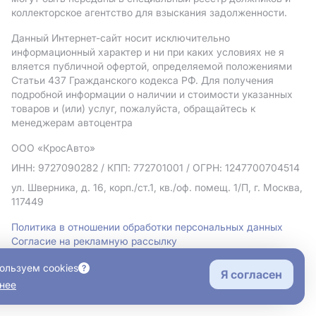
коллекторское агентство для взыскания задолженности.
Данный Интернет-сайт носит исключительно
информационный характер и ни при каких условиях не я
вляется публичной офертой, определяемой положениями
Статьи 437 Гражданского кодекса РФ. Для получения
подробной информации о наличии и стоимости указанных
товаров и (или) услуг, пожалуйста, обращайтесь к
менеджерам автоцентра
ООО «КросАвто»
ИНН: 9727090282
/ КПП: 772701001
/ ОГРН: 1247700704514
ул. Шверника, д. 16, корп./ст.1, кв./оф. помещ. 1/П, г. Москва,
117449
Политика в отношении обработки персональных данных
Согласие на рекламную рассылку
Правовая информация
ользуем cookies
Я согласен
нее