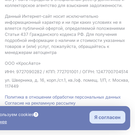
коллекторское агентство для взыскания задолженности.
Данный Интернет-сайт носит исключительно
информационный характер и ни при каких условиях не я
вляется публичной офертой, определяемой положениями
Статьи 437 Гражданского кодекса РФ. Для получения
подробной информации о наличии и стоимости указанных
товаров и (или) услуг, пожалуйста, обращайтесь к
менеджерам автоцентра
ООО «КросАвто»
ИНН: 9727090282
/ КПП: 772701001
/ ОГРН: 1247700704514
ул. Шверника, д. 16, корп./ст.1, кв./оф. помещ. 1/П, г. Москва,
117449
Политика в отношении обработки персональных данных
Согласие на рекламную рассылку
Правовая информация
ользуем cookies
Я согласен
нее