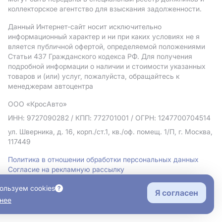
коллекторское агентство для взыскания задолженности.
Данный Интернет-сайт носит исключительно
информационный характер и ни при каких условиях не я
вляется публичной офертой, определяемой положениями
Статьи 437 Гражданского кодекса РФ. Для получения
подробной информации о наличии и стоимости указанных
товаров и (или) услуг, пожалуйста, обращайтесь к
менеджерам автоцентра
ООО «КросАвто»
ИНН: 9727090282
/ КПП: 772701001
/ ОГРН: 1247700704514
ул. Шверника, д. 16, корп./ст.1, кв./оф. помещ. 1/П, г. Москва,
117449
Политика в отношении обработки персональных данных
Согласие на рекламную рассылку
Правовая информация
ользуем cookies
Я согласен
нее