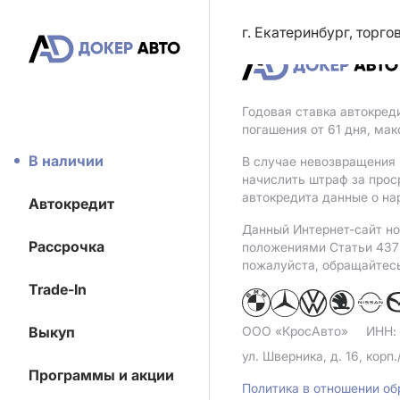
г. Екатеринбург, торг
Годовая ставка автокред
погашения от 61 дня, ма
В наличии
В случае невозвращения 
начислить штраф за прос
автокредита данные о на
Автокредит
Данный Интернет-сайт но
Рассрочка
положениями Статьи 437 
пожалуйста, обращайтес
Trade-In
Выкуп
ООО «КросАвто»
ИНН:
ул. Шверника, д. 16, корп.
Программы и акции
Политика в отношении о