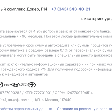
овый комплекс Докер, F14
+7 (343) 343-40-21
г. Екатеринбург
ита варьируется от 4.9%
до 15%
и зависит от конкретного банка
ксимальный - 96 месяцев. При этом любые дополнительные коми
в условленный срок суммы автокредита или суммы процентов по
рочку платежа в среднем размере 0,1% от первоначальной сум
рушителе могут быть переданы в специальный реестр должников
сит исключительно информационный характер и ни при каких ус
Гражданского кодекса РФ. Для получения подробной информации 
ь к менеджерам автоцентра
 9727090282
/ КПП: 772701001
/ ОГРН: 1247700704514
/ст.1, кв./оф. помещ. 1/П, г. Москва, 117449
бработки персональных данных
Согласие на рекламную рассы