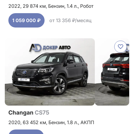
2022,
29 874 км,
Бензин,
1.4 л.,
Робот
1 059 000 ₽
от 13 356 ₽/месяц
Changan
CS75
2020,
63 452 км,
Бензин,
1.8 л.,
АКПП