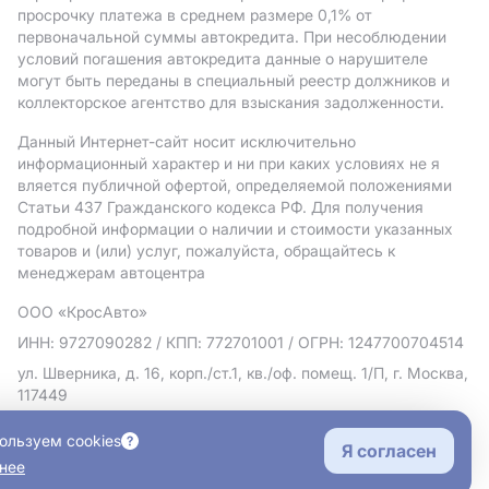
просрочку платежа в среднем размере 0,1% от
первоначальной суммы автокредита. При несоблюдении
условий погашения автокредита данные о нарушителе
могут быть переданы в специальный реестр должников и
коллекторское агентство для взыскания задолженности.
Данный Интернет-сайт носит исключительно
информационный характер и ни при каких условиях не я
вляется публичной офертой, определяемой положениями
Статьи 437 Гражданского кодекса РФ. Для получения
подробной информации о наличии и стоимости указанных
товаров и (или) услуг, пожалуйста, обращайтесь к
менеджерам автоцентра
ООО «КросАвто»
ИНН: 9727090282
/ КПП: 772701001
/ ОГРН: 1247700704514
ул. Шверника, д. 16, корп./ст.1, кв./оф. помещ. 1/П, г. Москва,
117449
Политика в отношении обработки персональных данных
ользуем cookies
Я согласен
Согласие на рекламную рассылку
нее
Правовая информация