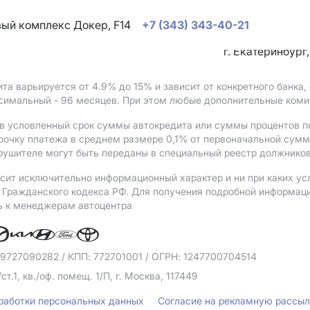
овый комплекс Докер, F14
+7 (343) 343-40-21
г. Екатеринбург
ита варьируется от 4.9%
до 15%
и зависит от конкретного банка
ксимальный - 96 месяцев. При этом любые дополнительные коми
в условленный срок суммы автокредита или суммы процентов по
рочку платежа в среднем размере 0,1% от первоначальной сум
рушителе могут быть переданы в специальный реестр должников
сит исключительно информационный характер и ни при каких ус
Гражданского кодекса РФ. Для получения подробной информации 
ь к менеджерам автоцентра
 9727090282
/ КПП: 772701001
/ ОГРН: 1247700704514
/ст.1, кв./оф. помещ. 1/П, г. Москва, 117449
бработки персональных данных
Согласие на рекламную рассы