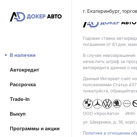
г. Екатеринбург, торг
Годовая ставка автокред
погашения от 61 дня, ма
В наличии
В случае невозвращения 
начислить штраф за прос
автокредита данные о на
Автокредит
Данный Интернет-сайт но
Рассрочка
положениями Статьи 437 
пожалуйста, обращайтес
Trade-In
Выкуп
ООО «КросАвто»
ИНН:
ул. Шверника, д. 16, корп.
Программы и акции
Политика в отношении о