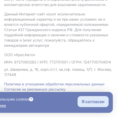
коллекторское агентство для взыскания задолженности.
Данный Интернет-сайт носит исключительно
информационный характер и ни при каких условиях не я
вляется публичной офертой, определяемой положениями
Статьи 437 Гражданского кодекса РФ. Для получения
подробной информации о наличии и стоимости указанных
товаров и (или) услуг, пожалуйста, обращайтесь к
менеджерам автоцентра
ООО «КросАвто»
ИНН: 9727090282
/ КПП: 772701001
/ ОГРН: 1247700704514
ул. Шверника, д. 16, корп./ст.1, кв./оф. помещ. 1/П, г. Москва,
117449
Политика в отношении обработки персональных данных
Согласие на рекламную рассылку
Правовая информация
ользуем cookies
Я согласен
нее