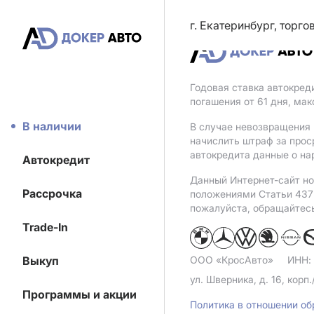
г. Екатеринбург, торг
Годовая ставка автокред
погашения от 61 дня, ма
В наличии
В случае невозвращения 
начислить штраф за прос
автокредита данные о на
Автокредит
Данный Интернет-сайт но
Рассрочка
положениями Статьи 437 
пожалуйста, обращайтес
Trade-In
Выкуп
ООО «КросАвто»
ИНН:
ул. Шверника, д. 16, корп.
Программы и акции
Политика в отношении о