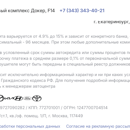
овый комплекс Докер, F14
+7 (343) 343-40-21
г. Екатеринбург
ита варьируется от 4.9%
до 15%
и зависит от конкретного банка
ксимальный - 96 месяцев. При этом любые дополнительные коми
в условленный срок суммы автокредита или суммы процентов по
рочку платежа в среднем размере 0,1% от первоначальной сум
рушителе могут быть переданы в специальный реестр должников
сит исключительно информационный характер и ни при каких ус
Гражданского кодекса РФ. Для получения подробной информации 
ь к менеджерам автоцентра
 9727090282
/ КПП: 772701001
/ ОГРН: 1247700704514
/ст.1, кв./оф. помещ. 1/П, г. Москва, 117449
бработки персональных данных
Согласие на рекламную рассы