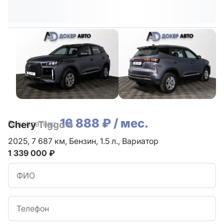
16 888 ₽ / мес.
Ваш платеж:
Chery
Tiggo 4
2025,
7 687 км,
Бензин,
1.5 л.,
Вариатор
1 339 000 ₽