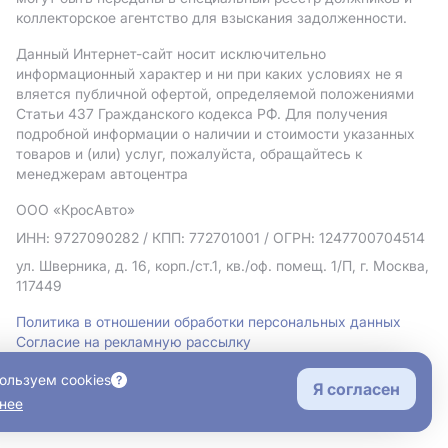
коллекторское агентство для взыскания задолженности.
Данный Интернет-сайт носит исключительно
информационный характер и ни при каких условиях не я
вляется публичной офертой, определяемой положениями
Статьи 437 Гражданского кодекса РФ. Для получения
подробной информации о наличии и стоимости указанных
товаров и (или) услуг, пожалуйста, обращайтесь к
менеджерам автоцентра
ООО «КросАвто»
ИНН: 9727090282
/ КПП: 772701001
/ ОГРН: 1247700704514
ул. Шверника, д. 16, корп./ст.1, кв./оф. помещ. 1/П, г. Москва,
117449
Политика в отношении обработки персональных данных
Согласие на рекламную рассылку
Правовая информация
ользуем cookies
Я согласен
нее