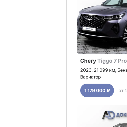
Chery
Tiggo 7 Pr
2023,
21 099 км,
Бен
Вариатор
1 179 000 ₽
от 