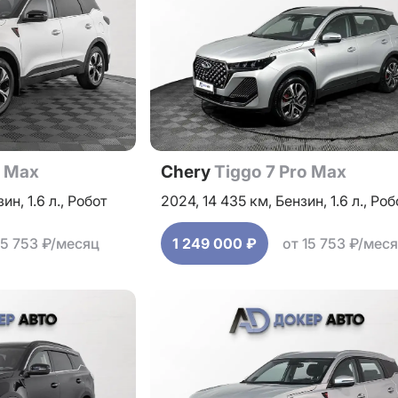
o Max
Chery
Tiggo 7 Pro Max
зин,
1.6 л.,
Робот
2024,
14 435 км,
Бензин,
1.6 л.,
Роб
15 753 ₽/месяц
1 249 000 ₽
от 15 753 ₽/мес