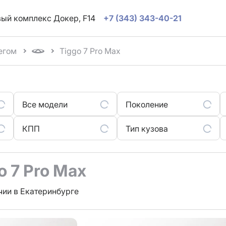
овый комплекс Докер, F14
+7 (343) 343-40-21
егом
Tiggo 7 Pro Max
Все модели
Поколение
КПП
Тип кузова
o 7 Pro Max
чии в Екатеринбурге