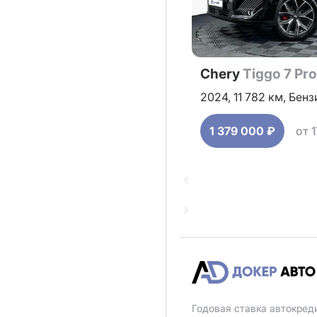
Chery
Tiggo 7 Pr
2024,
11 782 км,
Бенз
1 379 000 ₽
от 
Годовая ставка автокред