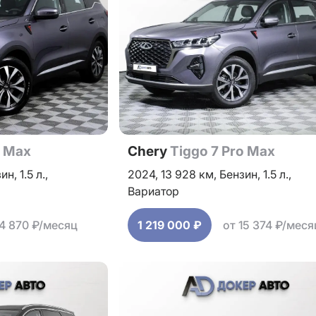
o Max
Chery
Tiggo 7 Pro Max
зин,
1.5 л.,
2024,
13 928 км,
Бензин,
1.5 л.,
Вариатор
14 870 ₽/месяц
1 219 000 ₽
от 15 374 ₽/меся