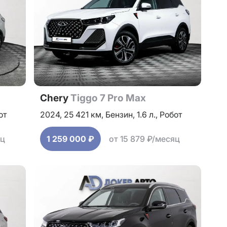
Chery
Tiggo 7 Pro Max
от
2024,
25 421 км,
Бензин,
1.6 л.,
Робот
яц
1 259 000 ₽
от 15 879 ₽/месяц