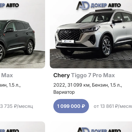
o Max
Chery
Tiggo 7 Pro Max
зин,
1.5 л.,
2022,
31 099 км,
Бензин,
1.5 л.,
Вариатор
13 735 ₽/месяц
1 099 000 ₽
от 13 861 ₽/меся