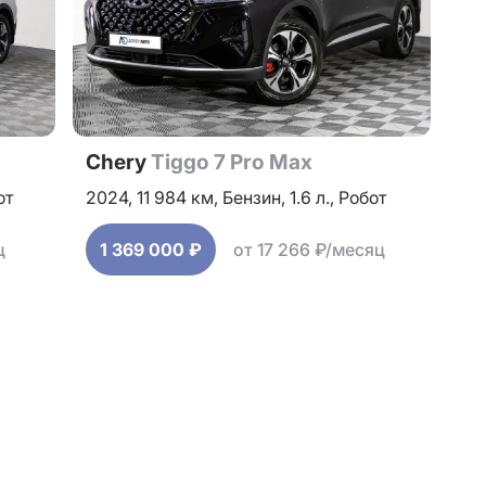
Chery
Tiggo 7 Pro Max
от
2024,
11 984 км,
Бензин,
1.6 л.,
Робот
ц
1 369 000 ₽
от 17 266 ₽/месяц