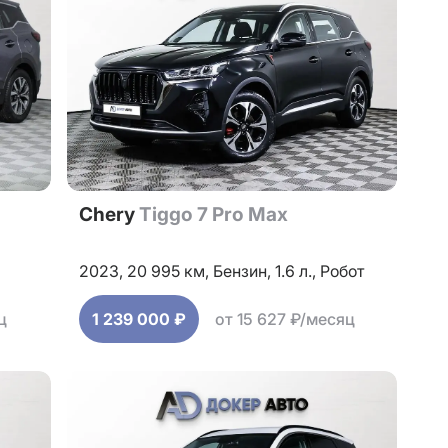
Chery
Tiggo 7 Pro Max
2023,
20 995 км,
Бензин,
1.6 л.,
Робот
ц
1 239 000 ₽
от 15 627 ₽/месяц