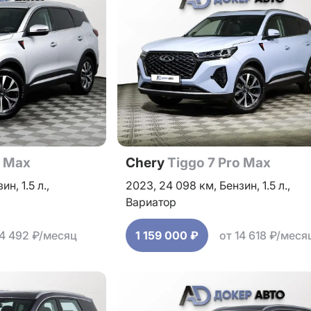
o Max
Chery
Tiggo 7 Pro Max
зин,
1.5 л.,
2023,
24 098 км,
Бензин,
1.5 л.,
Вариатор
14 492 ₽/месяц
1 159 000 ₽
от 14 618 ₽/меся