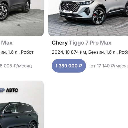
o Max
Chery
Tiggo 7 Pro Max
зин,
1.6 л.,
Робот
2024,
10 874 км,
Бензин,
1.6 л.,
Роб
16 005 ₽/месяц
1 359 000 ₽
от 17 140 ₽/меся