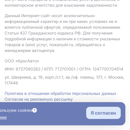
коллекторское агентство для взыскания задолженности.
Данный Интернет-сайт носит исключительно
информационный характер и ни при каких условиях не я
вляется публичной офертой, определяемой положениями
Статьи 437 Гражданского кодекса РФ. Для получения
подробной информации о наличии и стоимости указанных
товаров и (или) услуг, пожалуйста, обращайтесь к
менеджерам автоцентра
ООО «КросАвто»
ИНН: 9727090282
/ КПП: 772701001
/ ОГРН: 1247700704514
ул. Шверника, д. 16, корп./ст.1, кв./оф. помещ. 1/П, г. Москва,
117449
Политика в отношении обработки персональных данных
Согласие на рекламную рассылку
Правовая информация
ользуем cookies
Я согласен
нее