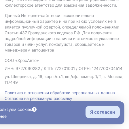
коллекторское агентство для взыскания задолженности.
Данный Интернет-сайт носит исключительно
информационный характер и ни при каких условиях не я
вляется публичной офертой, определяемой положениями
Статьи 437 Гражданского кодекса РФ. Для получения
подробной информации о наличии и стоимости указанных
товаров и (или) услуг, пожалуйста, обращайтесь к
менеджерам автоцентра
ООО «КросАвто»
ИНН: 9727090282
/ КПП: 772701001
/ ОГРН: 1247700704514
ул. Шверника, д. 16, корп./ст.1, кв./оф. помещ. 1/П, г. Москва,
117449
Политика в отношении обработки персональных данных
Согласие на рекламную рассылку
Правовая информация
ользуем cookies
Я согласен
нее