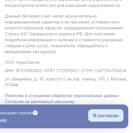
коллекторское агентство для взыскания задолженности.
Данный Интернет-сайт носит исключительно
информационный характер и ни при каких условиях не я
вляется публичной офертой, определяемой положениями
Статьи 437 Гражданского кодекса РФ. Для получения
подробной информации о наличии и стоимости указанных
товаров и (или) услуг, пожалуйста, обращайтесь к
менеджерам автоцентра
ООО «КросАвто»
ИНН: 9727090282
/ КПП: 772701001
/ ОГРН: 1247700704514
ул. Шверника, д. 16, корп./ст.1, кв./оф. помещ. 1/П, г. Москва,
117449
Политика в отношении обработки персональных данных
Согласие на рекламную рассылку
Правовая информация
ользуем cookies
Я согласен
нее