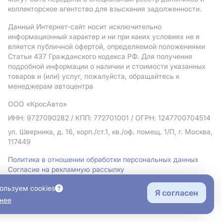
коллекторское агентство для взыскания задолженности.
Данный Интернет-сайт носит исключительно
информационный характер и ни при каких условиях не я
вляется публичной офертой, определяемой положениями
Статьи 437 Гражданского кодекса РФ. Для получения
подробной информации о наличии и стоимости указанных
товаров и (или) услуг, пожалуйста, обращайтесь к
менеджерам автоцентра
ООО «КросАвто»
ИНН: 9727090282
/ КПП: 772701001
/ ОГРН: 1247700704514
ул. Шверника, д. 16, корп./ст.1, кв./оф. помещ. 1/П, г. Москва,
117449
Политика в отношении обработки персональных данных
Согласие на рекламную рассылку
Правовая информация
ользуем cookies
Я согласен
нее