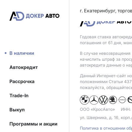
г. Екатеринбург, торг
Годовая ставка автокред
погашения от 61 дня, ма
В наличии
В случае невозвращения 
начислить штраф за прос
автокредита данные о на
Автокредит
Данный Интернет-сайт но
Рассрочка
положениями Статьи 437 
пожалуйста, обращайтес
Trade-In
Выкуп
ООО «КросАвто»
ИНН:
ул. Шверника, д. 16, корп.
Программы и акции
Политика в отношении о