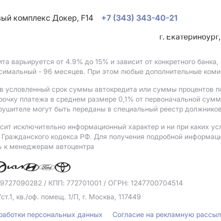
овый комплекс Докер, F14
+7 (343) 343-40-21
г. Екатеринбург
ита варьируется от 4.9%
до 15%
и зависит от конкретного банка
ксимальный - 96 месяцев. При этом любые дополнительные коми
в условленный срок суммы автокредита или суммы процентов по
рочку платежа в среднем размере 0,1% от первоначальной сум
рушителе могут быть переданы в специальный реестр должников
сит исключительно информационный характер и ни при каких ус
Гражданского кодекса РФ. Для получения подробной информации 
ь к менеджерам автоцентра
 9727090282
/ КПП: 772701001
/ ОГРН: 1247700704514
/ст.1, кв./оф. помещ. 1/П, г. Москва, 117449
бработки персональных данных
Согласие на рекламную рассы