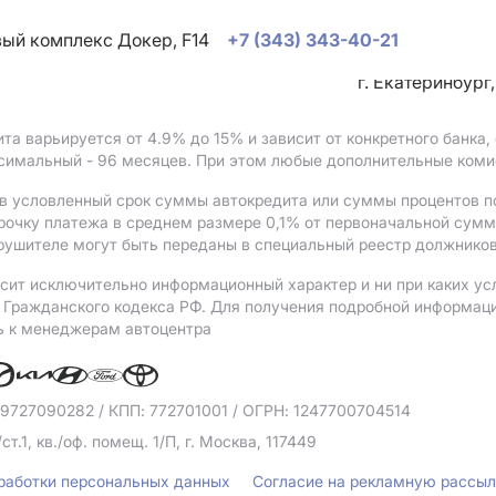
овый комплекс Докер, F14
+7 (343) 343-40-21
г. Екатеринбург
ита варьируется от 4.9%
до 15%
и зависит от конкретного банка
ксимальный - 96 месяцев. При этом любые дополнительные коми
в условленный срок суммы автокредита или суммы процентов по
рочку платежа в среднем размере 0,1% от первоначальной сум
рушителе могут быть переданы в специальный реестр должников
сит исключительно информационный характер и ни при каких ус
Гражданского кодекса РФ. Для получения подробной информации 
ь к менеджерам автоцентра
 9727090282
/ КПП: 772701001
/ ОГРН: 1247700704514
/ст.1, кв./оф. помещ. 1/П, г. Москва, 117449
бработки персональных данных
Согласие на рекламную рассы