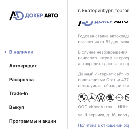
г. Екатеринбург, торг
Годовая ставка автокред
погашения от 61 дня, ма
В наличии
В случае невозвращения 
начислить штраф за прос
автокредита данные о на
Автокредит
Данный Интернет-сайт но
Рассрочка
положениями Статьи 437 
пожалуйста, обращайтес
Trade-In
Выкуп
ООО «КросАвто»
ИНН:
ул. Шверника, д. 16, корп.
Программы и акции
Политика в отношении о