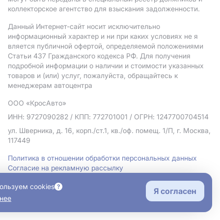
коллекторское агентство для взыскания задолженности.
Данный Интернет-сайт носит исключительно
информационный характер и ни при каких условиях не я
вляется публичной офертой, определяемой положениями
Статьи 437 Гражданского кодекса РФ. Для получения
подробной информации о наличии и стоимости указанных
товаров и (или) услуг, пожалуйста, обращайтесь к
менеджерам автоцентра
ООО «КросАвто»
ИНН: 9727090282
/ КПП: 772701001
/ ОГРН: 1247700704514
ул. Шверника, д. 16, корп./ст.1, кв./оф. помещ. 1/П, г. Москва,
117449
Политика в отношении обработки персональных данных
Согласие на рекламную рассылку
Правовая информация
ользуем cookies
Я согласен
нее