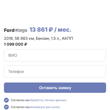
13 861 ₽ / мес.
Ваш платеж:
Ford
Kuga
2019,
58 983 км,
Бензин,
1.5 л.,
АКПП
1 099 000 ₽
Оставить заявку
Согласен на
обработку личных данных
Согласен на
рекламную рассылку