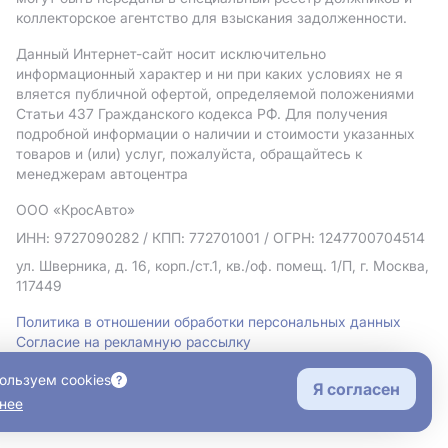
коллекторское агентство для взыскания задолженности.
Данный Интернет-сайт носит исключительно
информационный характер и ни при каких условиях не я
вляется публичной офертой, определяемой положениями
Статьи 437 Гражданского кодекса РФ. Для получения
подробной информации о наличии и стоимости указанных
товаров и (или) услуг, пожалуйста, обращайтесь к
менеджерам автоцентра
ООО «КросАвто»
ИНН: 9727090282
/ КПП: 772701001
/ ОГРН: 1247700704514
ул. Шверника, д. 16, корп./ст.1, кв./оф. помещ. 1/П, г. Москва,
117449
Политика в отношении обработки персональных данных
Согласие на рекламную рассылку
Правовая информация
ользуем cookies
Я согласен
нее