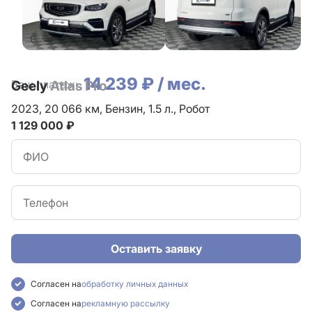
14 239 ₽ / мес.
Ваш платеж:
Geely
Atlas Pro
2023,
20 066 км,
Бензин,
1.5 л.,
Робот
1 129 000 ₽
Оставить заявку
Согласен на
обработку личных данных
Согласен на
рекламную рассылку