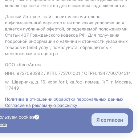
коллекторское агентство для взыскания задолженности.
Данный Интернет-сайт носит исключительно
информационный характер и ни при каких условиях не я
вляется публичной офертой, определяемой положениями
Статьи 437 Гражданского кодекса РФ. Для получения
подробной информации о наличии и стоимости указанных
товаров и (или) услуг, пожалуйста, обращайтесь к
менеджерам автоцентра
ООО «КросАвто»
ИНН: 9727090282
/ КПП: 772701001
/ ОГРН: 1247700704514
ул. Шверника, д. 16, корп./ст.1, кв./оф. помещ. 1/П, г. Москва,
117449
Политика в отношении обработки персональных данных
Согласие на рекламную рассылку
Правовая информация
ользуем cookies
Я согласен
нее