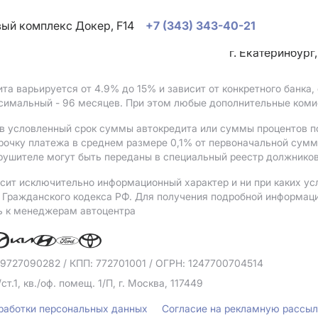
овый комплекс Докер, F14
+7 (343) 343-40-21
г. Екатеринбург
ита варьируется от 4.9%
до 15%
и зависит от конкретного банка
ксимальный - 96 месяцев. При этом любые дополнительные коми
в условленный срок суммы автокредита или суммы процентов по
рочку платежа в среднем размере 0,1% от первоначальной сум
рушителе могут быть переданы в специальный реестр должников
сит исключительно информационный характер и ни при каких ус
Гражданского кодекса РФ. Для получения подробной информации 
ь к менеджерам автоцентра
 9727090282
/ КПП: 772701001
/ ОГРН: 1247700704514
/ст.1, кв./оф. помещ. 1/П, г. Москва, 117449
бработки персональных данных
Согласие на рекламную рассы