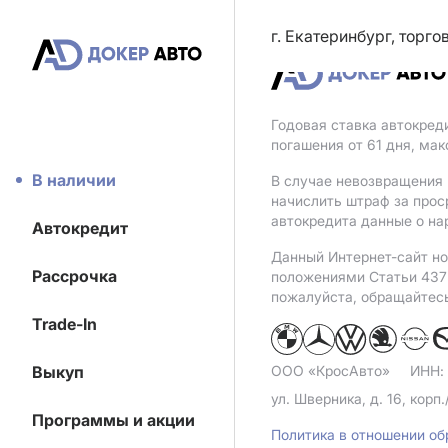
г. Екатеринбург, торг
Годовая ставка автокред
погашения от 61 дня, ма
В наличии
В случае невозвращения 
начислить штраф за прос
автокредита данные о на
Автокредит
Данный Интернет-сайт но
Рассрочка
положениями Статьи 437 
пожалуйста, обращайтес
Trade-In
Выкуп
ООО «КросАвто»
ИНН:
ул. Шверника, д. 16, корп.
Программы и акции
Политика в отношении о