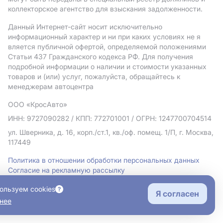
коллекторское агентство для взыскания задолженности.
Данный Интернет-сайт носит исключительно
информационный характер и ни при каких условиях не я
вляется публичной офертой, определяемой положениями
Статьи 437 Гражданского кодекса РФ. Для получения
подробной информации о наличии и стоимости указанных
товаров и (или) услуг, пожалуйста, обращайтесь к
менеджерам автоцентра
ООО «КросАвто»
ИНН: 9727090282
/ КПП: 772701001
/ ОГРН: 1247700704514
ул. Шверника, д. 16, корп./ст.1, кв./оф. помещ. 1/П, г. Москва,
117449
Политика в отношении обработки персональных данных
Согласие на рекламную рассылку
Правовая информация
ользуем cookies
Я согласен
нее