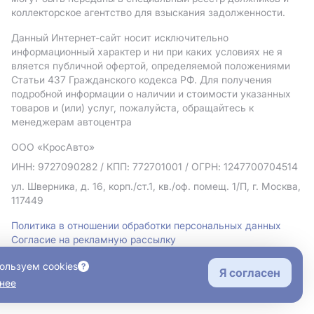
коллекторское агентство для взыскания задолженности.
Данный Интернет-сайт носит исключительно
информационный характер и ни при каких условиях не я
вляется публичной офертой, определяемой положениями
Статьи 437 Гражданского кодекса РФ. Для получения
подробной информации о наличии и стоимости указанных
товаров и (или) услуг, пожалуйста, обращайтесь к
менеджерам автоцентра
ООО «КросАвто»
ИНН: 9727090282
/ КПП: 772701001
/ ОГРН: 1247700704514
ул. Шверника, д. 16, корп./ст.1, кв./оф. помещ. 1/П, г. Москва,
117449
Политика в отношении обработки персональных данных
Согласие на рекламную рассылку
Правовая информация
ользуем cookies
Я согласен
нее