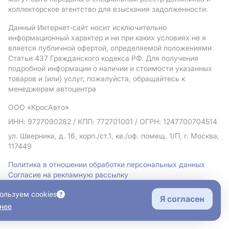
коллекторское агентство для взыскания задолженности.
Данный Интернет-сайт носит исключительно
информационный характер и ни при каких условиях не я
вляется публичной офертой, определяемой положениями
Статьи 437 Гражданского кодекса РФ. Для получения
подробной информации о наличии и стоимости указанных
товаров и (или) услуг, пожалуйста, обращайтесь к
менеджерам автоцентра
ООО «КросАвто»
ИНН: 9727090282
/ КПП: 772701001
/ ОГРН: 1247700704514
ул. Шверника, д. 16, корп./ст.1, кв./оф. помещ. 1/П, г. Москва,
117449
Политика в отношении обработки персональных данных
Согласие на рекламную рассылку
Правовая информация
ользуем cookies
Я согласен
нее