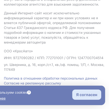
коллекторское агентство для взыскания задолженности.
Данный Интернет-сайт носит исключительно
информационный характер и ни при каких условиях не я
вляется публичной офертой, определяемой положениями
Статьи 437 Гражданского кодекса РФ. Для получения
подробной информации о наличии и стоимости указанных
товаров и (или) услуг, пожалуйста, обращайтесь к
менеджерам автоцентра
ООО «КросАвто»
ИНН: 9727090282
/ КПП: 772701001
/ ОГРН: 1247700704514
ул. Шверника, д. 16, корп./ст.1, кв./оф. помещ. 1/П, г. Москва,
117449
Политика в отношении обработки персональных данных
Согласие на рекламную рассылку
Правовая информация
ользуем cookies
Я согласен
нее