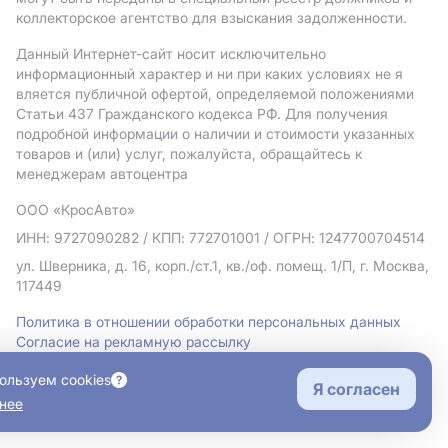
коллекторское агентство для взыскания задолженности.
Данный Интернет-сайт носит исключительно
информационный характер и ни при каких условиях не я
вляется публичной офертой, определяемой положениями
Статьи 437 Гражданского кодекса РФ. Для получения
подробной информации о наличии и стоимости указанных
товаров и (или) услуг, пожалуйста, обращайтесь к
менеджерам автоцентра
ООО «КросАвто»
ИНН: 9727090282
/ КПП: 772701001
/ ОГРН: 1247700704514
ул. Шверника, д. 16, корп./ст.1, кв./оф. помещ. 1/П, г. Москва,
117449
Политика в отношении обработки персональных данных
Согласие на рекламную рассылку
Правовая информация
ользуем cookies
Я согласен
нее