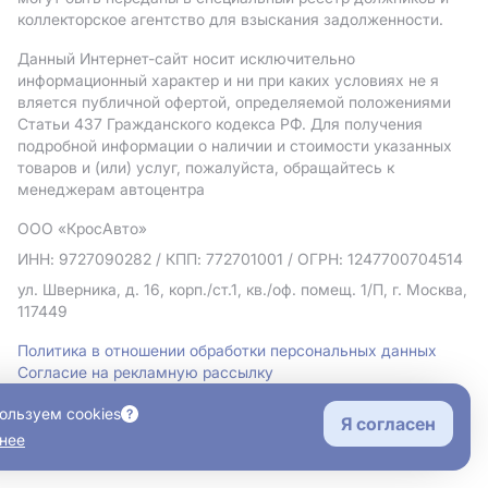
коллекторское агентство для взыскания задолженности.
Данный Интернет-сайт носит исключительно
информационный характер и ни при каких условиях не я
вляется публичной офертой, определяемой положениями
Статьи 437 Гражданского кодекса РФ. Для получения
подробной информации о наличии и стоимости указанных
товаров и (или) услуг, пожалуйста, обращайтесь к
менеджерам автоцентра
ООО «КросАвто»
ИНН: 9727090282
/ КПП: 772701001
/ ОГРН: 1247700704514
ул. Шверника, д. 16, корп./ст.1, кв./оф. помещ. 1/П, г. Москва,
117449
Политика в отношении обработки персональных данных
Согласие на рекламную рассылку
Правовая информация
ользуем cookies
Я согласен
нее