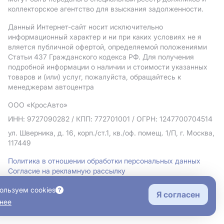
коллекторское агентство для взыскания задолженности.
Данный Интернет-сайт носит исключительно
информационный характер и ни при каких условиях не я
вляется публичной офертой, определяемой положениями
Статьи 437 Гражданского кодекса РФ. Для получения
подробной информации о наличии и стоимости указанных
товаров и (или) услуг, пожалуйста, обращайтесь к
менеджерам автоцентра
ООО «КросАвто»
ИНН: 9727090282
/ КПП: 772701001
/ ОГРН: 1247700704514
ул. Шверника, д. 16, корп./ст.1, кв./оф. помещ. 1/П, г. Москва,
117449
Политика в отношении обработки персональных данных
Согласие на рекламную рассылку
Правовая информация
ользуем cookies
Я согласен
нее