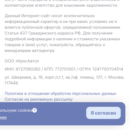
коллекторское агентство для взыскания задолженности.
Данный Интернет-сайт носит исключительно
информационный характер и ни при каких условиях не я
вляется публичной офертой, определяемой положениями
Статьи 437 Гражданского кодекса РФ. Для получения
подробной информации о наличии и стоимости указанных
товаров и (или) услуг, пожалуйста, обращайтесь к
менеджерам автоцентра
ООО «КросАвто»
ИНН: 9727090282
/ КПП: 772701001
/ ОГРН: 1247700704514
ул. Шверника, д. 16, корп./ст.1, кв./оф. помещ. 1/П, г. Москва,
117449
Политика в отношении обработки персональных данных
Согласие на рекламную рассылку
Правовая информация
ользуем cookies
Я согласен
нее