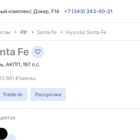
овый комплекс Докер, F14
+7 (343) 343-40-21
егом
Santa Fe
Hyundai Santa Fe
nta Fe
ь, АКПП, 197 л.с.
 13 861 ₽/месяц
Trade-In
Рассрочка
цветах