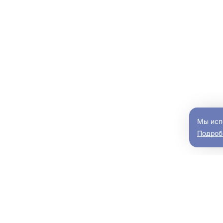
Мы исп
Подроб
мобили