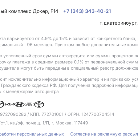
овый комплекс Докер, F14
+7 (343) 343-40-21
г. Екатеринбург
ита варьируется от 4.9%
до 15%
и зависит от конкретного банка
ксимальный - 96 месяцев. При этом любые дополнительные коми
в условленный срок суммы автокредита или суммы процентов по
рочку платежа в среднем размере 0,1% от первоначальной сум
рушителе могут быть переданы в специальный реестр должников
сит исключительно информационный характер и ни при каких ус
Гражданского кодекса РФ. Для получения подробной информации 
ь к менеджерам автоцентра
 9727090282
/ КПП: 772701001
/ ОГРН: 1247700704514
/ст.1, кв./оф. помещ. 1/П, г. Москва, 117449
бработки персональных данных
Согласие на рекламную рассы