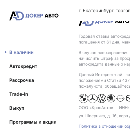
г. Екатеринбург, торг
Годовая ставка автокред
погашения от 61 дня, ма
В наличии
В случае невозвращения 
начислить штраф за прос
автокредита данные о на
Автокредит
Данный Интернет-сайт но
Рассрочка
положениями Статьи 437 
пожалуйста, обращайтес
Trade-In
Выкуп
ООО «КросАвто»
ИНН:
ул. Шверника, д. 16, корп.
Программы и акции
Политика в отношении о