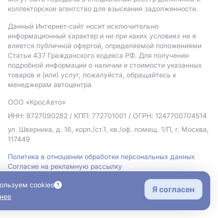
коллекторское агентство для взыскания задолженности.
Данный Интернет-сайт носит исключительно
информационный характер и ни при каких условиях не я
вляется публичной офертой, определяемой положениями
Статьи 437 Гражданского кодекса РФ. Для получения
подробной информации о наличии и стоимости указанных
товаров и (или) услуг, пожалуйста, обращайтесь к
менеджерам автоцентра
ООО «КросАвто»
ИНН: 9727090282
/ КПП: 772701001
/ ОГРН: 1247700704514
ул. Шверника, д. 16, корп./ст.1, кв./оф. помещ. 1/П, г. Москва,
117449
Политика в отношении обработки персональных данных
Согласие на рекламную рассылку
Правовая информация
ользуем cookies
Я согласен
нее