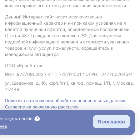
коллекторское агентство для взыскания задолженности.
Данный Интернет-сайт носит исключительно
информационный характер и ни при каких условиях не я
вляется публичной офертой, определяемой положениями
Статьи 437 Гражданского кодекса РФ. Для получения
подробной информации о наличии и стоимости указанных
товаров и (или) услуг, пожалуйста, обращайтесь к
менеджерам автоцентра
ООО «КросАвто»
ИНН: 9727090282
/ КПП: 772701001
/ ОГРН: 1247700704514
ул. Шверника, д. 16, корп./ст.1, кв./оф. помещ. 1/П, г. Москва,
117449
Политика в отношении обработки персональных данных
Согласие на рекламную рассылку
Правовая информация
ользуем cookies
Я согласен
нее