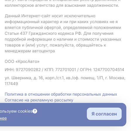
коллекторское агентство для взыскания задолженности.
Данный Интернет-сайт носит исключительно
информационный характер и ни при каких условиях не я
вляется публичной офертой, определяемой положениями
Статьи 437 Гражданского кодекса РФ. Для получения
подробной информации о наличии и стоимости указанных
товаров и (или) услуг, пожалуйста, обращайтесь к
менеджерам автоцентра
ООО «КросАвто»
ИНН: 9727090282
/ КПП: 772701001
/ ОГРН: 1247700704514
ул. Шверника, д. 16, корп./ст.1, кв./оф. помещ. 1/П, г. Москва,
117449
Политика в отношении обработки персональных данных
Согласие на рекламную рассылку
Правовая информация
ользуем cookies
Я согласен
нее