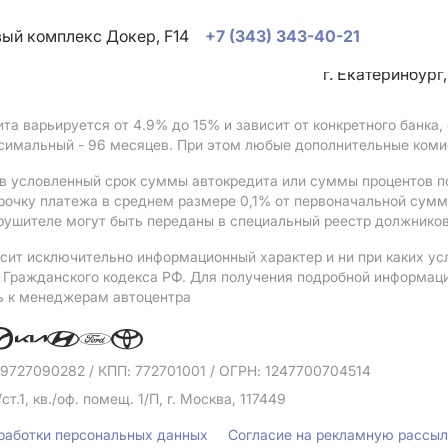
овый комплекс Докер, F14
+7 (343) 343-40-21
г. Екатеринбург
ита варьируется от 4.9%
до 15%
и зависит от конкретного банка
ксимальный - 96 месяцев. При этом любые дополнительные коми
в условленный срок суммы автокредита или суммы процентов по
рочку платежа в среднем размере 0,1% от первоначальной сум
рушителе могут быть переданы в специальный реестр должников
сит исключительно информационный характер и ни при каких ус
Гражданского кодекса РФ. Для получения подробной информации 
ь к менеджерам автоцентра
 9727090282
/ КПП: 772701001
/ ОГРН: 1247700704514
/ст.1, кв./оф. помещ. 1/П, г. Москва, 117449
бработки персональных данных
Согласие на рекламную рассы