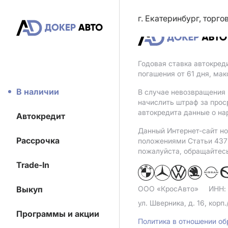
г. Екатеринбург, торг
Годовая ставка автокред
погашения от 61 дня, ма
В наличии
В случае невозвращения 
начислить штраф за прос
автокредита данные о на
Автокредит
Данный Интернет-сайт но
Рассрочка
положениями Статьи 437 
пожалуйста, обращайтес
Trade-In
Выкуп
ООО «КросАвто»
ИНН:
ул. Шверника, д. 16, корп.
Программы и акции
Политика в отношении о