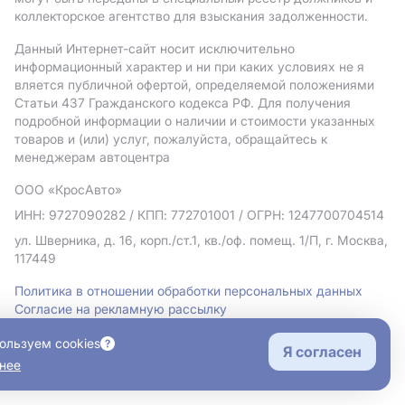
коллекторское агентство для взыскания задолженности.
Данный Интернет-сайт носит исключительно
информационный характер и ни при каких условиях не я
вляется публичной офертой, определяемой положениями
Статьи 437 Гражданского кодекса РФ. Для получения
подробной информации о наличии и стоимости указанных
товаров и (или) услуг, пожалуйста, обращайтесь к
менеджерам автоцентра
ООО «КросАвто»
ИНН: 9727090282
/ КПП: 772701001
/ ОГРН: 1247700704514
ул. Шверника, д. 16, корп./ст.1, кв./оф. помещ. 1/П, г. Москва,
117449
Политика в отношении обработки персональных данных
Согласие на рекламную рассылку
Правовая информация
ользуем cookies
Я согласен
нее