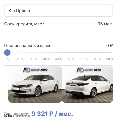
Kia Optima
Срок кредита, мес.:
96 мес.
Первоначальный взнос:
0 ₽
0 %
10 %
20 %
30 %
40 %
50 %
60 %
70 %
80 %
9 321 ₽ / мес.
Ваш платеж:
Kia
Optima