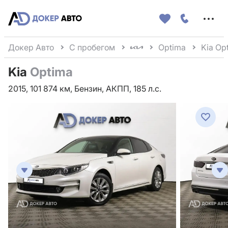
Меню
сайта
Докер Авто
С пробегом
Optima
Kia Op
Kia
Optima
2015, 101 874 км, Бензин, АКПП, 185 л.с.