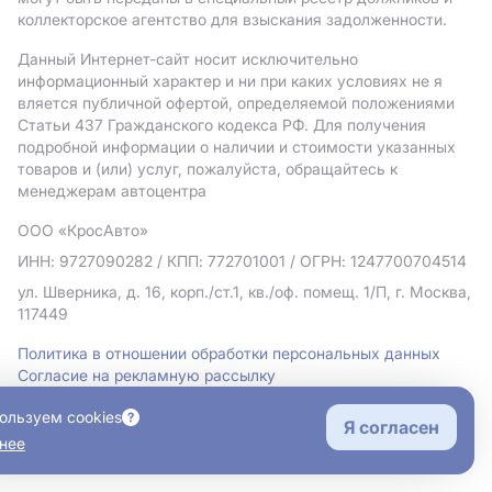
коллекторское агентство для взыскания задолженности.
Данный Интернет-сайт носит исключительно
информационный характер и ни при каких условиях не я
вляется публичной офертой, определяемой положениями
Статьи 437 Гражданского кодекса РФ. Для получения
подробной информации о наличии и стоимости указанных
товаров и (или) услуг, пожалуйста, обращайтесь к
менеджерам автоцентра
ООО «КросАвто»
ИНН: 9727090282
/ КПП: 772701001
/ ОГРН: 1247700704514
ул. Шверника, д. 16, корп./ст.1, кв./оф. помещ. 1/П, г. Москва,
117449
Политика в отношении обработки персональных данных
Согласие на рекламную рассылку
Правовая информация
ользуем cookies
Я согласен
нее