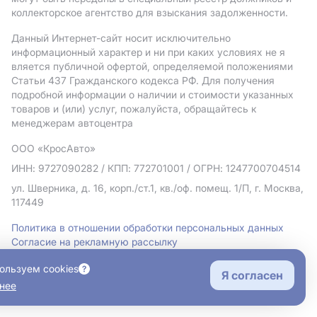
коллекторское агентство для взыскания задолженности.
Данный Интернет-сайт носит исключительно
информационный характер и ни при каких условиях не я
вляется публичной офертой, определяемой положениями
Статьи 437 Гражданского кодекса РФ. Для получения
подробной информации о наличии и стоимости указанных
товаров и (или) услуг, пожалуйста, обращайтесь к
менеджерам автоцентра
ООО «КросАвто»
ИНН: 9727090282
/ КПП: 772701001
/ ОГРН: 1247700704514
ул. Шверника, д. 16, корп./ст.1, кв./оф. помещ. 1/П, г. Москва,
117449
Политика в отношении обработки персональных данных
Согласие на рекламную рассылку
Правовая информация
ользуем cookies
Я согласен
нее