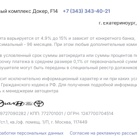
овый комплекс Докер, F14
+7 (343) 343-40-21
г. Екатеринбург
ита варьируется от 4.9%
до 15%
и зависит от конкретного банка
ксимальный - 96 месяцев. При этом любые дополнительные коми
в условленный срок суммы автокредита или суммы процентов по
рочку платежа в среднем размере 0,1% от первоначальной сум
рушителе могут быть переданы в специальный реестр должников
сит исключительно информационный характер и ни при каких ус
Гражданского кодекса РФ. Для получения подробной информации 
ь к менеджерам автоцентра
 9727090282
/ КПП: 772701001
/ ОГРН: 1247700704514
/ст.1, кв./оф. помещ. 1/П, г. Москва, 117449
бработки персональных данных
Согласие на рекламную рассы