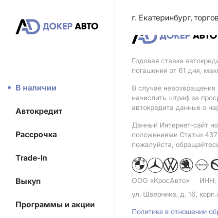
г. Екатеринбург, торг
Годовая ставка автокред
погашения от 61 дня, ма
В наличии
В случае невозвращения 
начислить штраф за прос
автокредита данные о на
Автокредит
Данный Интернет-сайт но
Рассрочка
положениями Статьи 437 
пожалуйста, обращайтес
Trade-In
Выкуп
ООО «КросАвто»
ИНН:
ул. Шверника, д. 16, корп.
Программы и акции
Политика в отношении о