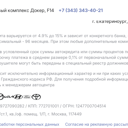
овый комплекс Докер, F14
+7 (343) 343-40-21
г. Екатеринбург
ита варьируется от 4.9%
до 15%
и зависит от конкретного банка
ксимальный - 96 месяцев. При этом любые дополнительные коми
в условленный срок суммы автокредита или суммы процентов по
рочку платежа в среднем размере 0,1% от первоначальной сум
рушителе могут быть переданы в специальный реестр должников
сит исключительно информационный характер и ни при каких ус
Гражданского кодекса РФ. Для получения подробной информации 
ь к менеджерам автоцентра
 9727090282
/ КПП: 772701001
/ ОГРН: 1247700704514
/ст.1, кв./оф. помещ. 1/П, г. Москва, 117449
бработки персональных данных
Согласие на рекламную рассы