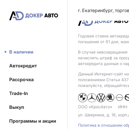
г. Екатеринбург, торг
Годовая ставка автокред
погашения от 61 дня, ма
В наличии
В случае невозвращения 
начислить штраф за прос
автокредита данные о на
Автокредит
Данный Интернет-сайт но
Рассрочка
положениями Статьи 437 
пожалуйста, обращайтес
Trade-In
Выкуп
ООО «КросАвто»
ИНН:
ул. Шверника, д. 16, корп.
Программы и акции
Политика в отношении о