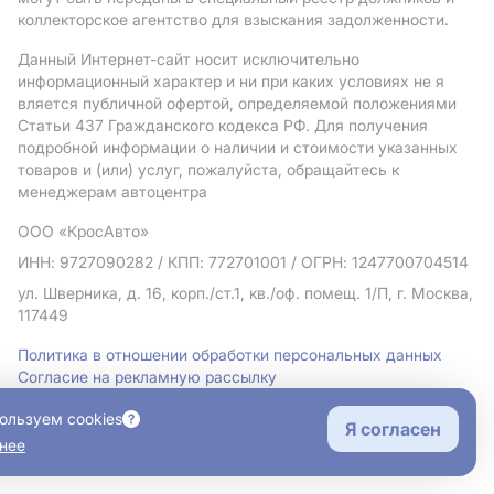
коллекторское агентство для взыскания задолженности.
Данный Интернет-сайт носит исключительно
информационный характер и ни при каких условиях не я
вляется публичной офертой, определяемой положениями
Статьи 437 Гражданского кодекса РФ. Для получения
подробной информации о наличии и стоимости указанных
товаров и (или) услуг, пожалуйста, обращайтесь к
менеджерам автоцентра
ООО «КросАвто»
ИНН: 9727090282
/ КПП: 772701001
/ ОГРН: 1247700704514
ул. Шверника, д. 16, корп./ст.1, кв./оф. помещ. 1/П, г. Москва,
117449
Политика в отношении обработки персональных данных
Согласие на рекламную рассылку
Правовая информация
ользуем cookies
Я согласен
нее