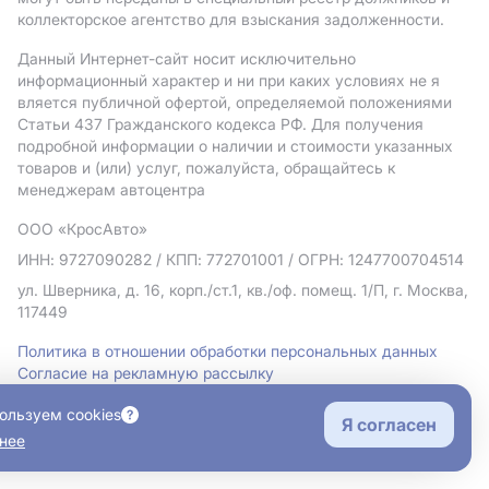
коллекторское агентство для взыскания задолженности.
Данный Интернет-сайт носит исключительно
информационный характер и ни при каких условиях не я
вляется публичной офертой, определяемой положениями
Статьи 437 Гражданского кодекса РФ. Для получения
подробной информации о наличии и стоимости указанных
товаров и (или) услуг, пожалуйста, обращайтесь к
менеджерам автоцентра
ООО «КросАвто»
ИНН: 9727090282
/ КПП: 772701001
/ ОГРН: 1247700704514
ул. Шверника, д. 16, корп./ст.1, кв./оф. помещ. 1/П, г. Москва,
117449
Политика в отношении обработки персональных данных
Согласие на рекламную рассылку
Правовая информация
ользуем cookies
Я согласен
нее