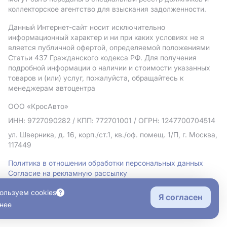
коллекторское агентство для взыскания задолженности.
Данный Интернет-сайт носит исключительно
информационный характер и ни при каких условиях не я
вляется публичной офертой, определяемой положениями
Статьи 437 Гражданского кодекса РФ. Для получения
подробной информации о наличии и стоимости указанных
товаров и (или) услуг, пожалуйста, обращайтесь к
менеджерам автоцентра
ООО «КросАвто»
ИНН: 9727090282
/ КПП: 772701001
/ ОГРН: 1247700704514
ул. Шверника, д. 16, корп./ст.1, кв./оф. помещ. 1/П, г. Москва,
117449
Политика в отношении обработки персональных данных
Согласие на рекламную рассылку
Правовая информация
ользуем cookies
Я согласен
нее