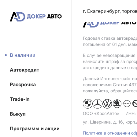
г. Екатеринбург, торг
Годовая ставка автокред
погашения от 61 дня, ма
В наличии
В случае невозвращения 
начислить штраф за прос
автокредита данные о на
Автокредит
Данный Интернет-сайт но
Рассрочка
положениями Статьи 437 
пожалуйста, обращайтес
Trade-In
Выкуп
ООО «КросАвто»
ИНН:
ул. Шверника, д. 16, корп.
Программы и акции
Политика в отношении о