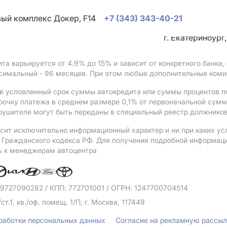
овый комплекс Докер, F14
+7 (343) 343-40-21
г. Екатеринбург
ита варьируется от 4.9%
до 15%
и зависит от конкретного банка
ксимальный - 96 месяцев. При этом любые дополнительные коми
в условленный срок суммы автокредита или суммы процентов по
рочку платежа в среднем размере 0,1% от первоначальной сум
рушителе могут быть переданы в специальный реестр должников
сит исключительно информационный характер и ни при каких ус
Гражданского кодекса РФ. Для получения подробной информации 
ь к менеджерам автоцентра
 9727090282
/ КПП: 772701001
/ ОГРН: 1247700704514
/ст.1, кв./оф. помещ. 1/П, г. Москва, 117449
бработки персональных данных
Согласие на рекламную рассы